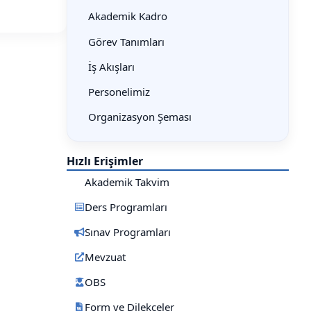
Akademik Kadro
Görev Tanımları
İş Akışları
Personelimiz
Organizasyon Şeması
Hızlı Erişimler
Akademik Takvim
Ders Programları
Sınav Programları
Mevzuat
OBS
Form ve Dilekçeler