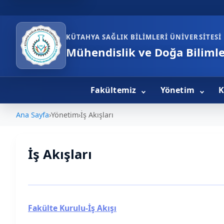
KÜTAHYA SAĞLIK BILIMLERI ÜNIVERSITESI
Mühendislik ve Doğa Bilimle
Fakültemiz
Yönetim
K
Ana Sayfa
›
Yönetim
›
İş Akışları
İş Akışları
Fakülte Kurulu-İş Akışı